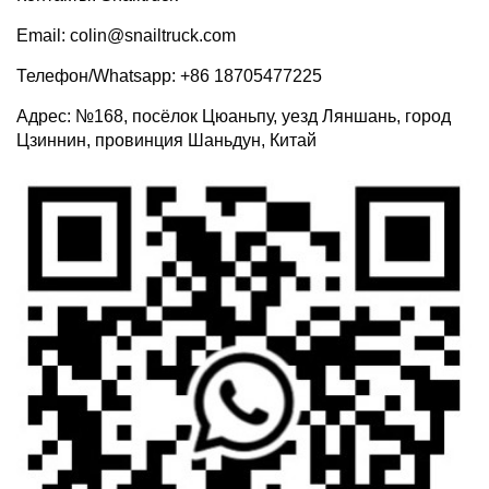
Email: colin@snailtruck.com
Телефон/Whatsapp: +86 18705477225
Адрес: №168, посёлок Цюаньпу, уезд Ляншань, город
Цзиннин, провинция Шаньдун, Китай