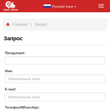
Русский язык
Toggl
navig
Главная
| Запрос
Запрос
Продукция:
Имя:
E-mail:
Телефон/WhatsApp: