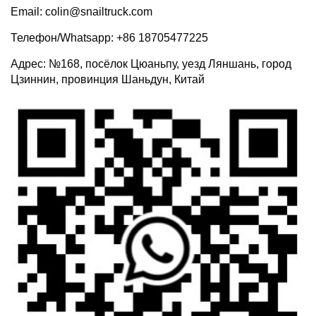
Email: colin@snailtruck.com
Телефон/Whatsapp: +86 18705477225
Адрес: №168, посёлок Цюаньпу, уезд Ляншань, город
Цзиннин, провинция Шаньдун, Китай