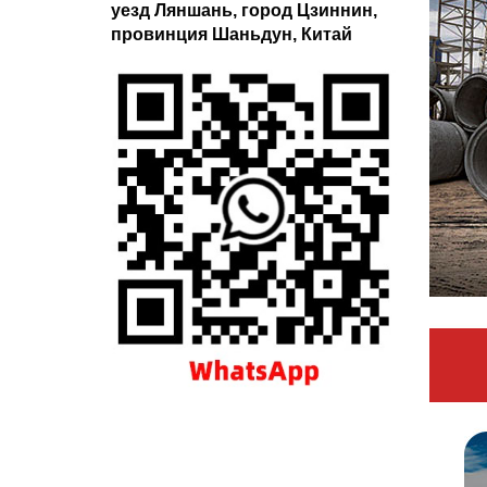
уезд Ляншань, город Цзиннин,
провинция Шаньдун, Китай