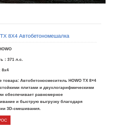
X 8X4 Автобетономешалка
HOWO
ь：371 л.с.
：8x4
е товара: Автобетоносмеситель HOWO TX 8×4
остойкими плитами и двухлогарифмическими
ми обеспечивает равномерное
ивание и быструю выгрузку благодаря
гии 3D-смешивания.
РОС