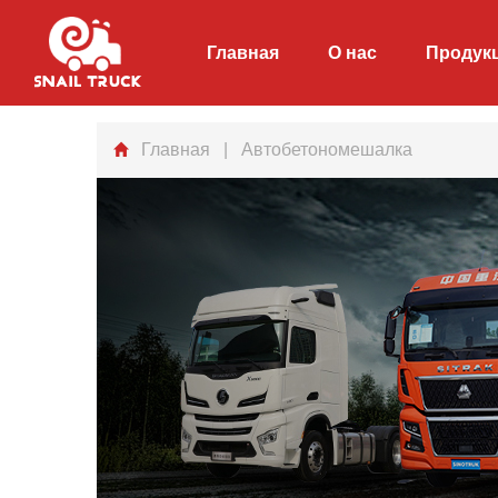
Главная
О нас
Продук
Главная
| Автобетономешалка