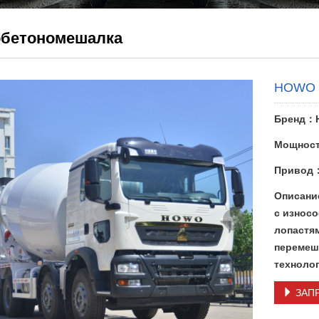
бетономешалка
HOWO T
Бренд：
Мощност
Привод
Описани
с износ
лопастя
перемеш
техноло
ЗАП