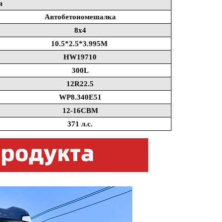
я
Автобетономешалка
8x4
10.5*2.5*3.995M
HW19710
300L
12R22.5
WP8.340E51
12-16CBM
371 л.с.