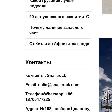
Какой грузовик лучше
подходи
20 лет успешного развития: G
Почему наличие запасных
част
От Китая до Африки: как поде
Контакты
Контакты: Snailtruck
Email: colin@snailtruck.com
Телефон/Whatsapp: +86
18705477225
Адрес: №168, посёлок Цюаньпу,