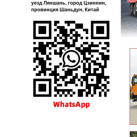
уезд Ляншань, город Цзиннин,
провинция Шаньдун, Китай