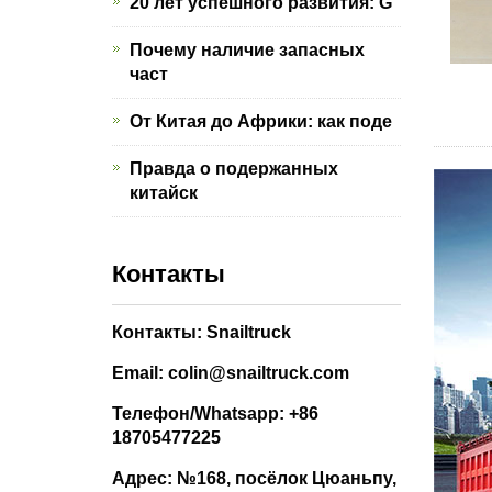
20 лет успешного развития: G
Почему наличие запасных
част
От Китая до Африки: как поде
Правда о подержанных
китайск
Контакты
Контакты: Snailtruck
Email: colin@snailtruck.com
Телефон/Whatsapp: +86
18705477225
Адрес: №168, посёлок Цюаньпу,