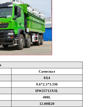
я
Самосвал
8X4
9.6*2.5*3.5M
HW25712XSL
400L
12.00R20