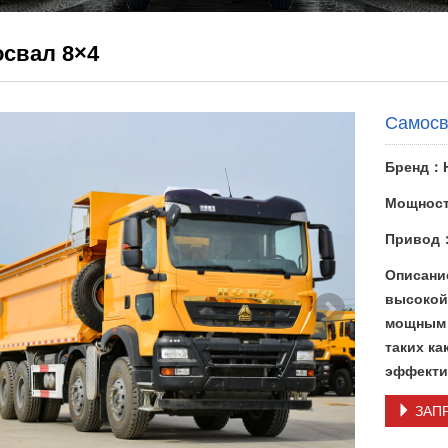
свал 8×4
Самос
Бренд：
Мощност
Привод
Описани
высокой
мощным 
таких ка
эффекти
ЗАП