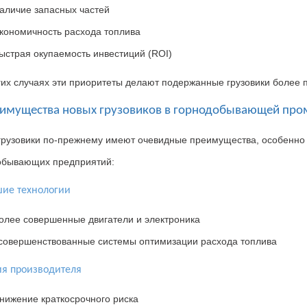
аличие запасных частей
кономичность расхода топлива
ыстрая окупаемость инвестиций (ROI)
их случаях эти приоритеты делают подержанные грузовики более
еимущества новых грузовиков в горнодобывающей пр
рузовики по
-
прежнему имеют очевидные преимущества
,
особенно
обывающих предприятий
:
ие технологии
олее совершенные двигатели и электроника
совершенствованные системы оптимизации расхода топлива
ия производителя
нижение краткосрочного риска