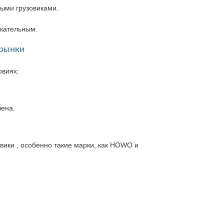
ыми грузовиками.
екательным
.
 рынки
овиях
:
чена.
овики
,
особенно такие марки
,
как
HOWO
и