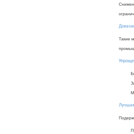
Снижени
ограни
Доказа
Такие 
промыш
Упроще
Б
З
М
Лучшая
Подержа
П