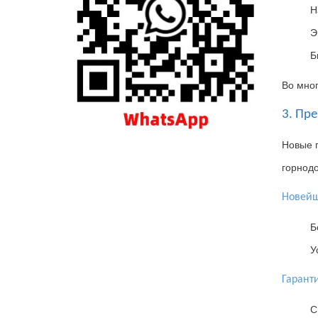
Н
Э
Б
Во мног
3. Пр
Новые г
горнод
Новейш
Б
У
Гарант
С