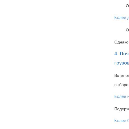
О
Более 
О
Однако
4. По
грузо
Во мно
выборо
Более 
Подержа
Более 