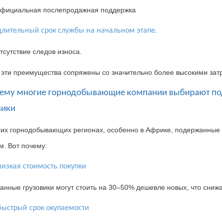
фициальная послепродажная поддержка
длительный срок службы на начальном этапе.
тсутствие следов износа.
 эти преимущества сопряжены со значительно более высокими зат
чему многие горнодобывающие компании выбирают по
вики
гих горнодобывающих регионах
,
особенно в Африке
,
подержанные 
м
.
Вот почему
:
низкая стоимость покупки
нные грузовики могут стоить
на 30–50% дешевле
новых
,
что сниж
быстрый срок окупаемости