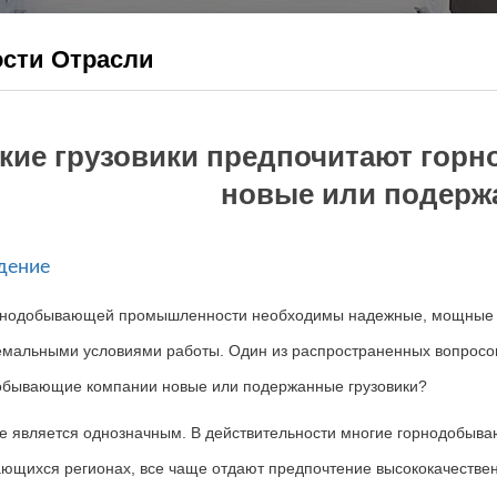
сти Отрасли
кие грузовики предпочитают гор
новые или подерж
едение
рнодобывающей промышленности необходимы надежные
,
мощные 
ремальными условиями работы
.
Один из распространенных вопросо
обывающие компании новые или подержанные грузовики?
не является однозначным
.
В действительности многие горнодобыв
ающихся регионах
,
все чаще отдают предпочтение
высококачестве