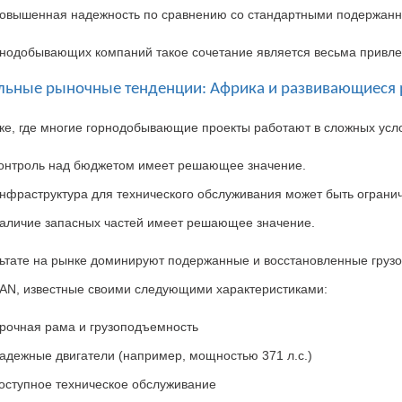
овышенная надежность по сравнению со стандартными подержанн
рнодобывающих компаний такое сочетание является весьма привл
альные рыночные тенденции: Африка и развивающиеся
ке
,
где многие горнодобывающие проекты работают в сложных усл
онтроль над бюджетом имеет решающее значение.
нфраструктура для технического обслуживания может быть ограни
аличие запасных частей имеет решающее значение.
ьтате
на рынке доминируют подержанные и восстановленные груз
AN,
известные своими следующими характеристиками
:
рочная рама и грузоподъемность
адежные двигатели (например, мощностью 371 л.с.)
оступное техническое обслуживание