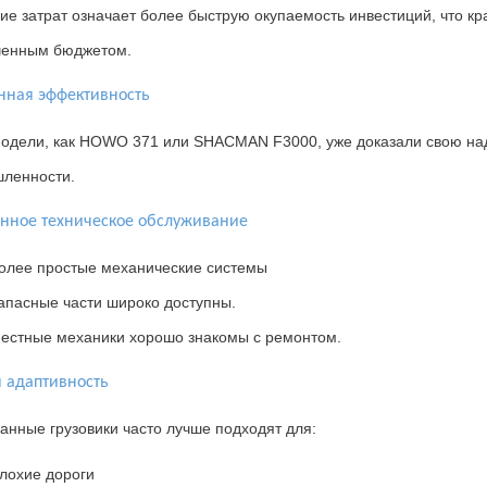
е затрат означает более быструю окупаемость инвестиций
,
что к
ченным бюджетом
.
нная эффективность
модели
,
как
HOWO 371
или
SHACMAN F3000,
уже доказали свою н
ленности
.
нное техническое обслуживание
олее простые механические системы
апасные части широко доступны.
естные механики хорошо знакомы с ремонтом.
 адаптивность
нные грузовики часто лучше подходят для
:
лохие дороги