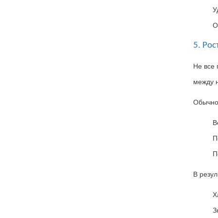
У
О
5. Ро
Не все
между 
Обычно
В
П
П
В резул
Х
З