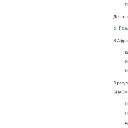
П
Для го
6. Ре
В Афри
К
И
Н
В резул
SHACM
П
Н
Д