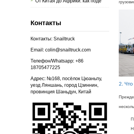
От Китая до Африки: как поде
грузов
Контакты
Контакты: Snailtruck
Email: colin@snailtruck.com
Телефон/Whatsapp: +86
18705477225
Адрес: №168, посёлок Цюаньпу,
2. Чт
уезд Ляншань, город Цзиннин,
провинция Шаньдун, Китай
Прежде
нескол
П
Н