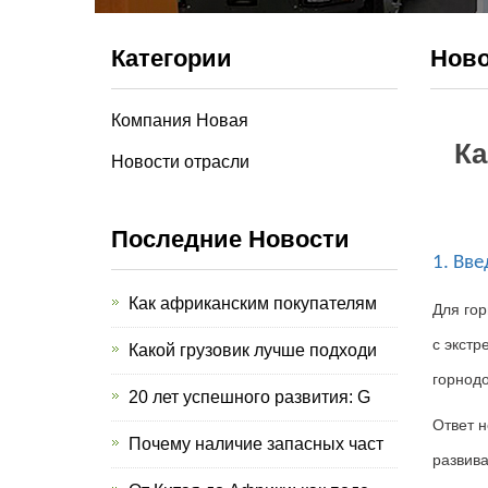
Категории
Ново
Компания Новая
Ка
Новости отрасли
Последние Новости
1. Вв
Как африканским покупателям
Для го
с экст
Какой грузовик лучше подходи
горнод
20 лет успешного развития: G
Ответ 
Почему наличие запасных част
развив