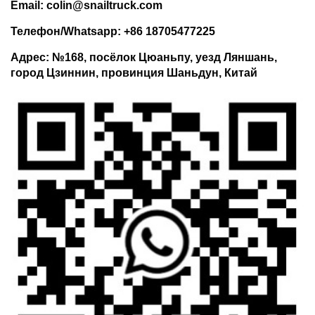
Email: colin@snailtruck.com
Телефон/Whatsapp: +86 18705477225
Адрес: №168, посёлок Цюаньпу, уезд Ляншань,
город Цзиннин, провинция Шаньдун, Китай