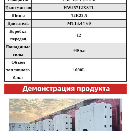
Трансмиссия
HW25712XSTL
Шины
12R22.5
Двигатель
MT13.44-60
Коробка
12
передач
Лошадиные
440 л.с.
силы
Объём
топливного
1000L
бака