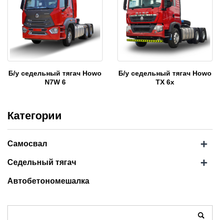
Б/у седельный тягач Howo
Б/у седельный тягач Howo
N7W 6
TX 6x
Категории
+
Самосвал
+
Седельный тягач
Автобетономешалка