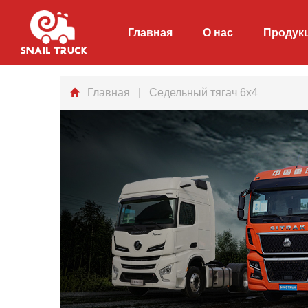
Главная
О нас
Продук
Главная
| Седельный тягач 6x4