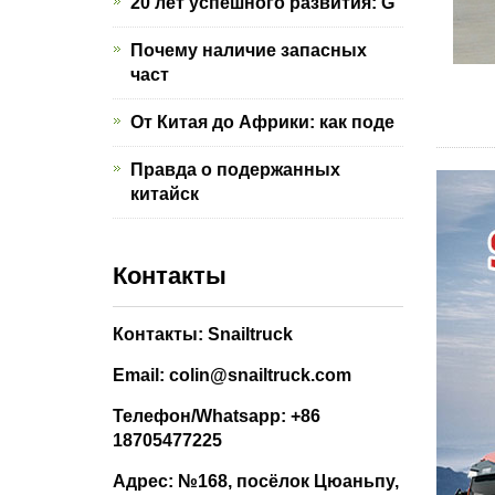
20 лет успешного развития: G
Почему наличие запасных
част
От Китая до Африки: как поде
Правда о подержанных
китайск
Контакты
Контакты: Snailtruck
Email: colin@snailtruck.com
Телефон/Whatsapp: +86
18705477225
Адрес: №168, посёлок Цюаньпу,