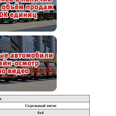
я
Седельный тягач
6x4