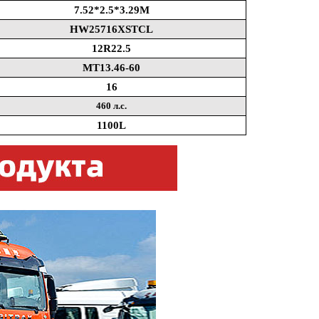
7.52*2.5*3.29M
HW25716XSTCL
12R22.5
MT13.46-60
16
460 л.с.
1100L