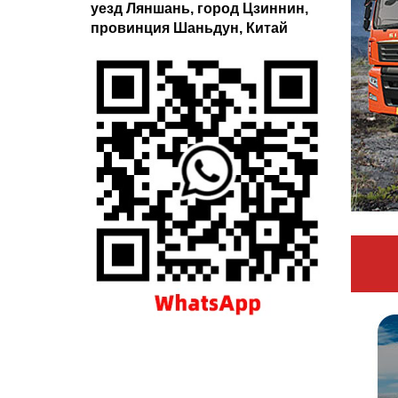
уезд Ляншань, город Цзиннин,
провинция Шаньдун, Китай