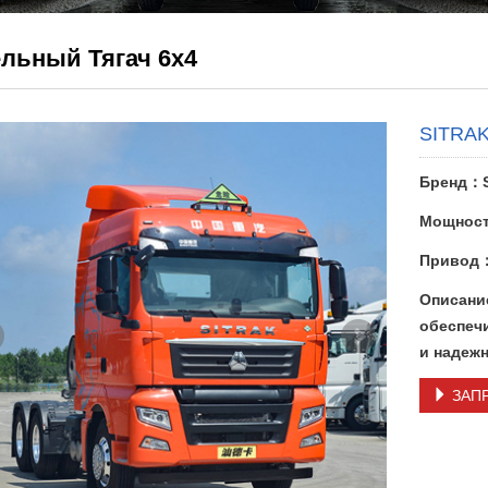
льный Тягач 6x4
SITRAK
Бренд：
Мощност
Привод
Описани
обеспеч
и надежн
ЗАП